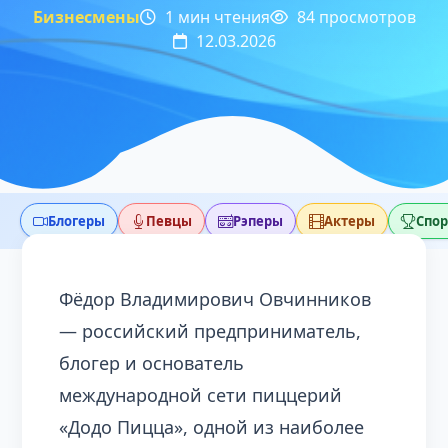
Бизнесмены
1 мин чтения
84 просмотров
12.03.2026
Блогеры
Певцы
Рэперы
Актеры
Спо
Фёдор Владимирович Овчинников
— российский предприниматель,
блогер и основатель
международной сети пиццерий
«Додо Пицца», одной из наиболее