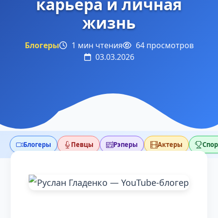
карьера и личная
жизнь
Блогеры
1 мин чтения
64 просмотров
03.03.2026
Блогеры
Певцы
Рэперы
Актеры
Спо