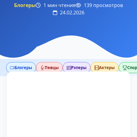
Блогеры
1 мин чтения
139 просмотров
24.02.2026
Блогеры
Певцы
Рэперы
Актеры
Спо