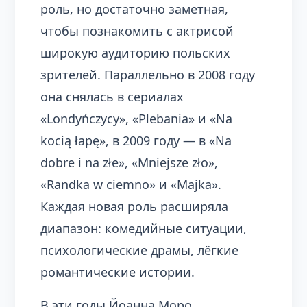
роль, но достаточно заметная,
чтобы познакомить с актрисой
широкую аудиторию польских
зрителей. Параллельно в 2008 году
она снялась в сериалах
«Londyńczycy», «Plebania» и «Na
kocią łapę», в 2009 году — в «Na
dobre i na złe», «Mniejsze zło»,
«Randka w ciemno» и «Majka».
Каждая новая роль расширяла
диапазон: комедийные ситуации,
психологические драмы, лёгкие
романтические истории.
В эти годы Йоанна Моро