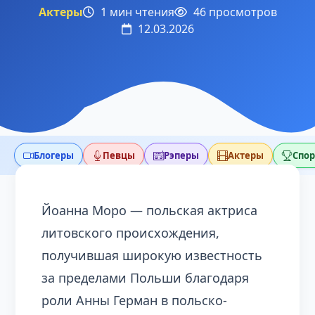
Актеры
1 мин чтения
46 просмотров
12.03.2026
Блогеры
Певцы
Рэперы
Актеры
Спо
Йоанна Моро — польская актриса
литовского происхождения,
получившая широкую известность
за пределами Польши благодаря
роли Анны Герман в польско-