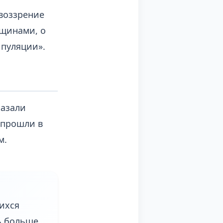
воззрение
нщинами, о
ипуляции».
казали
 прошли в
м.
ихся
ь больше.