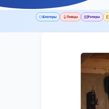
Блогеры
Певцы
Рэперы