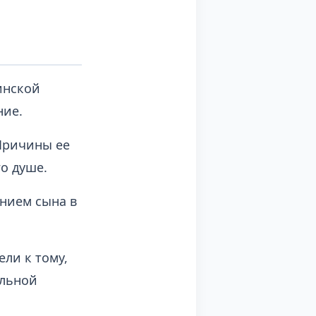
инской
ние.
 Причины ее
го душе.
анием сына в
ли к тому,
альной