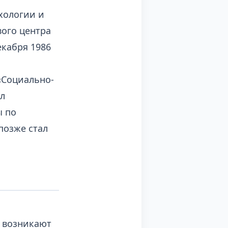
хологии и
ого центра
екабря 1986
«Социально-
ал
ы по
позже стал
.
о возникают