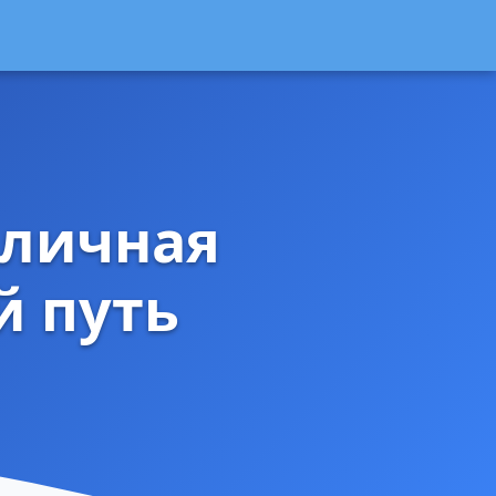
 личная
й путь