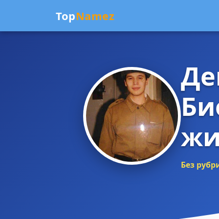
Top
Namez
Де
Би
жи
Без рубр