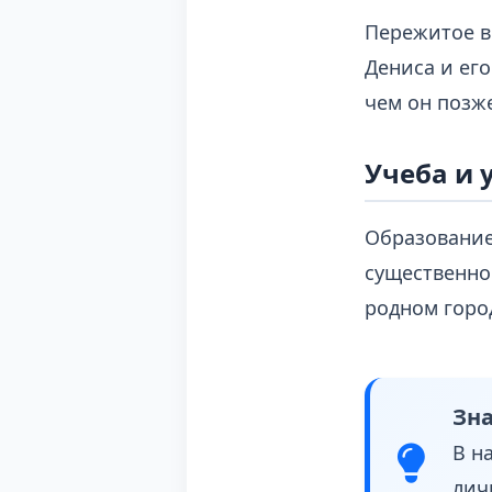
Пережитое в
Дениса и ег
чем он позж
Учеба и 
Образование
существенно
родном город
Зна
В н
лич