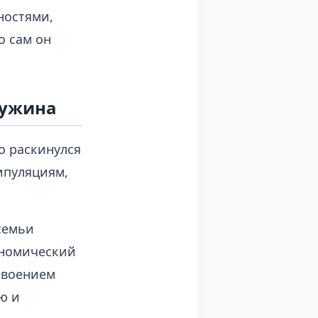
ностями,
о сам он
гужина
о раскинулся
нипуляциям,
семьи
кономический
освоением
ю и