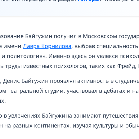
зование Байгужин получил в Московском госуда
те имени
Лавра Корнилова
, выбрав специальность
 и политология». Именно здесь он увлекся психо
ь труды известных психологов, таких как Фрейд,
, Денис Байгужин проявлял активность в студенч
ом театральной студии, участвовал в дебатах и н
х.
о в увлечениях Байгужина занимают путешествия
н на разных континентах, изучая культуры и обы