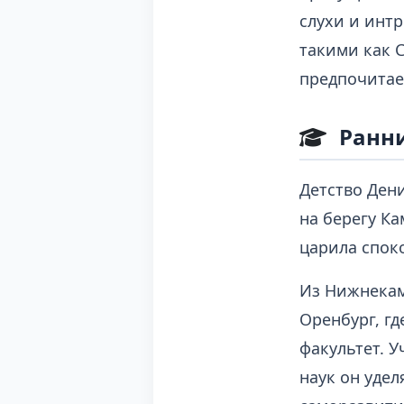
слухи и инт
такими как С
предпочитае
Ранни
Детство Ден
на берегу Ка
царила спок
Из Нижнекам
Оренбург, г
факультет. У
наук он уде