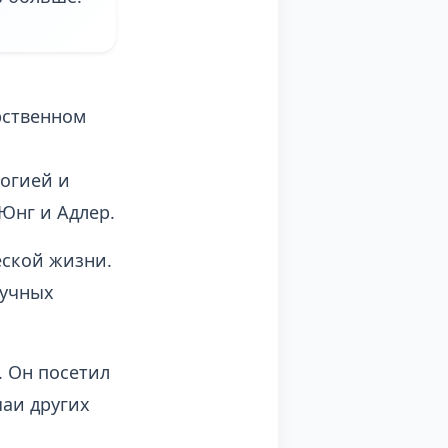
рственном
логией и
 Юнг и Адлер.
еской жизни.
аучных
. Он посетил
чаи других