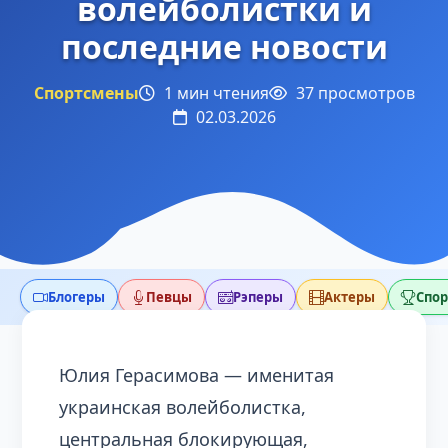
волейболистки и
последние новости
Спортсмены
1 мин чтения
37 просмотров
02.03.2026
Блогеры
Певцы
Рэперы
Актеры
Спо
Юлия Герасимова — именитая
украинская волейболистка,
центральная блокирующая,