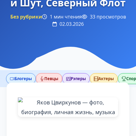
и Шут, Северный Флот
Без рубрики
1 мин чтения
33 просмотров
02.03.2026
Блогеры
Певцы
Рэперы
Актеры
Спо