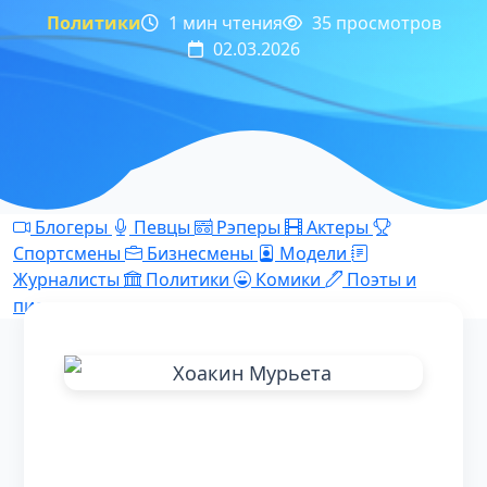
Политики
1 мин чтения
35 просмотров
02.03.2026
Блогеры
Певцы
Рэперы
Актеры
Спортсмены
Бизнесмены
Модели
Журналисты
Политики
Комики
Поэты и
писатели