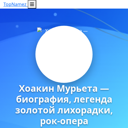
Top
Namez
Хоакин Мурьета —
биография, легенда
золотой лихорадки,
рок-опера