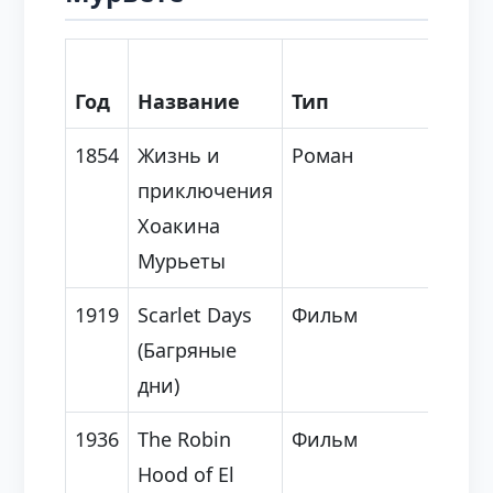
Авто
Год
Название
Тип
Реж
1854
Жизнь и
Роман
Джо
приключения
Рол
Хоакина
Мурьеты
1919
Scarlet Days
Фильм
Дэв
(Багряные
Гри
дни)
1936
The Robin
Фильм
Уил
Hood of El
Уэл