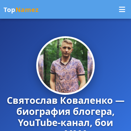
Top
Namez
Святослав Коваленко —
биография блогера,
YouTube-канал, бои