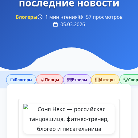
последние новости
Блогеры
1 мин чтения
57 просмотров
05.03.2026
Блогеры
Певцы
Рэперы
Актеры
Спо