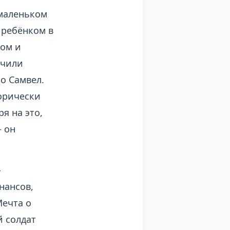
 маленьком
 ребёнком в
сом и
учили
о Самвел.
горически
я на это,
— он
-
нансов,
Мечта о
й солдат