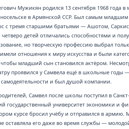
гович Мужикян родился 13 сентября 1968 года в
сносельске в Армянской ССР. Был самым младшим
ос с тремя старшими братьями — Ашотом, Сарки
е четверо детей отличались способностями и пол
зование, но творческую профессию выбрал тольк
 имели отношения к миру искусства и были кате
, чтобы младший сын становился актёром. Несмотр
еатру проявился у Самвела ещё в школьные годы 
в самодеятельности и был душой компании.
родителей, Самвел после школы поступил в Санкт
ий государственный университет экономики и фи
ором курсе бросил учёбу и отправился в армию. 
не оставляла его даже во время службы — молодо