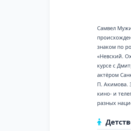
Самвел Мужи
происхожден
знаком по р
«Невский. О
курсе с Дми
актёром Сан
П. Акимова.
кино- и теле
разных наци
Детств