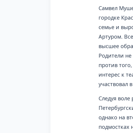
Самвел Муше
городке Кра
семье и выр
Артуром. Вс
высшее обра
Родители не
против того
интерес к т
участвовал 
Следуя воле 
Петербургск
однако на вт
подмостках 