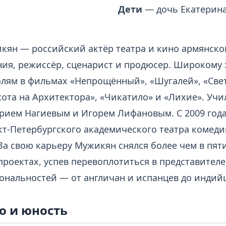
Дети
— дочь Екатерин
кян — российский актёр театра и кино армянско
ия, режиссёр, сценарист и продюсер. Широкому 
олям в фильмах «Непрощённый», «Шугалей», «Свет
хота на Архитектора», «Чикатило» и «Лихие». Учи
трием Нагиевым и Игорем Лифановым. С 2009 года
кт-Петербургского академического театра комеди
 За свою карьеру Мужикян снялся более чем в пят
проектах, успев перевоплотиться в представител
ональностей — от англичан и испанцев до индийц
о и юность