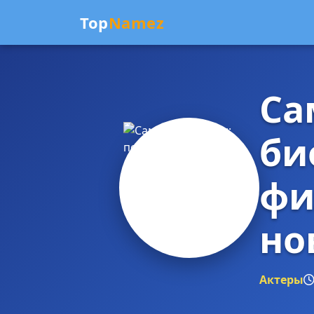
Top
Namez
Са
би
фи
но
Актеры