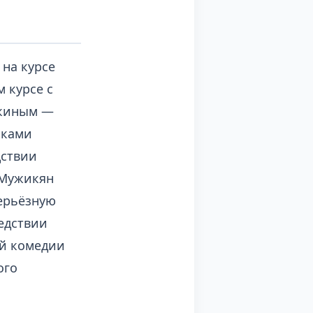
на курсе
 курсе с
шкиным —
иками
дствии
 Мужикян
серьёзную
ледствии
ой комедии
ого