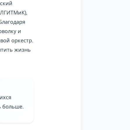
дский
(ЛГИТМиК),
 Благодаря
оволку и
овой оркестр.
ятить жизнь
ихся
ь больше.