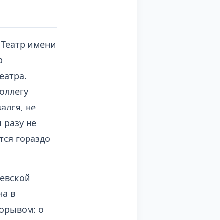
 Театр имени
р
еатра.
оллегу
ался, не
 разу не
тся гораздо
жевской
на в
рорывом: о