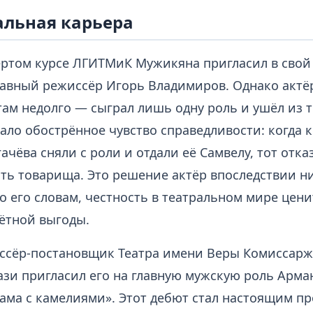
альная карьера
ёртом курсе ЛГИТМиК Мужикяна пригласил в свой
лавный режиссёр Игорь Владимиров. Однако актё
там недолго — сыграл лишь одну роль и ушёл из т
ало обострённое чувство справедливости: когда к
ачёва сняли с роли и отдали её Самвелу, тот отказ
ть товарища. Это решение актёр впоследствии ни
о его словам, честность в театральном мире цени
ётной выгоды.
ссёр-постановщик Театра имени Веры Комиссар
ази пригласил его на главную мужскую роль Арма
Дама с камелиями». Этот дебют стал настоящим п