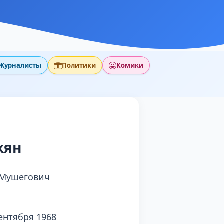
Журналисты
Политики
Комики
кян
 Мушегович
ентября 1968