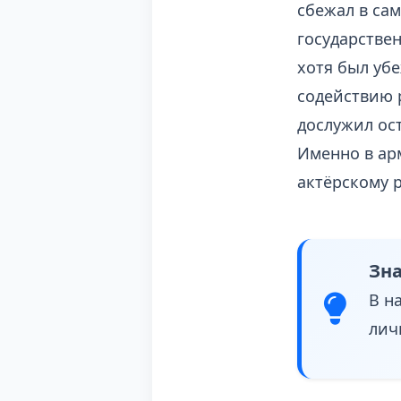
сбежал в са
государстве
хотя был убе
содействию 
дослужил ост
Именно в ар
актёрскому р
Зна
В н
лич