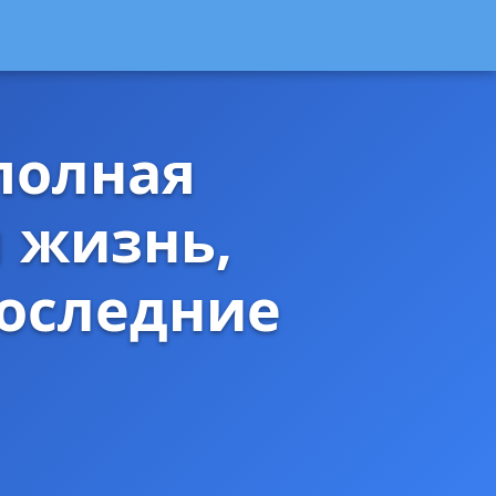
полная
 жизнь,
оследние