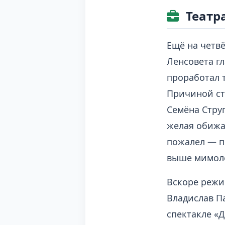
Театр
Ещё на четв
Ленсовета г
проработал 
Причиной ст
Семёна Струг
желая обижа
пожалел — п
выше мимол
Вскоре режи
Владислав П
спектакле «