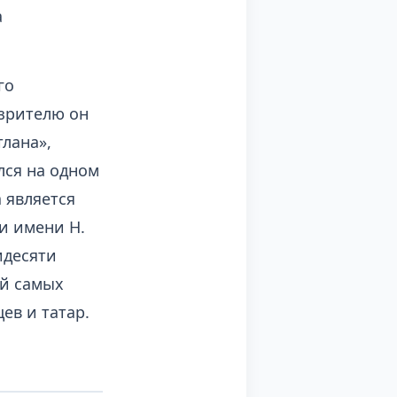
а
го
зрителю он
лана»,
лся на одном
 является
и имени Н.
идесяти
ей самых
ев и татар.