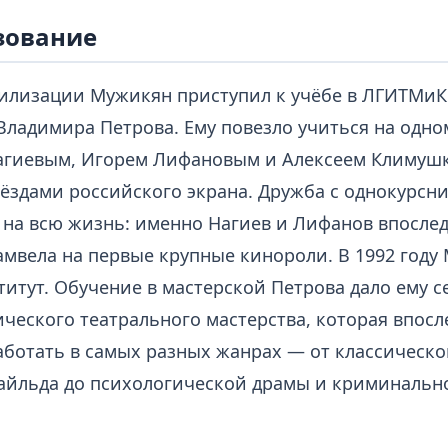
зование
илизации Мужикян приступил к учёбе в ЛГИТМиК 
Владимира Петрова. Ему повезло учиться на одном
агиевым, Игорем Лифановым и Алексеем Климу
ёздами российского экрана. Дружба с однокурсн
 на всю жизнь: именно Нагиев и Лифанов впосле
амвела на первые крупные кинороли. В 1992 году
титут. Обучение в мастерской Петрова дало ему 
ического театрального мастерства, которая впос
аботать в самых разных жанрах — от классическ
айльда до психологической драмы и криминальн