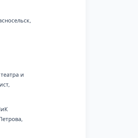
сносельск,
театра и
ист,
МиК
 Петрова,