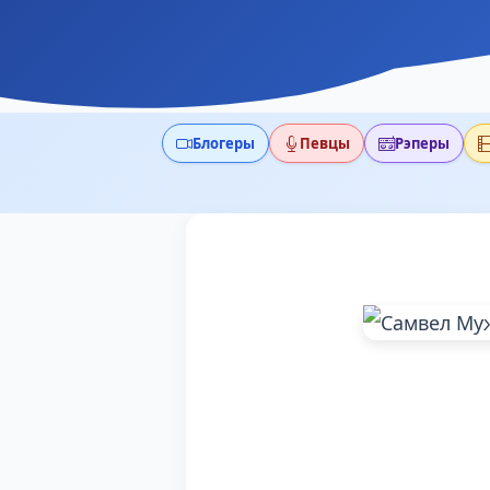
Блогеры
Певцы
Рэперы