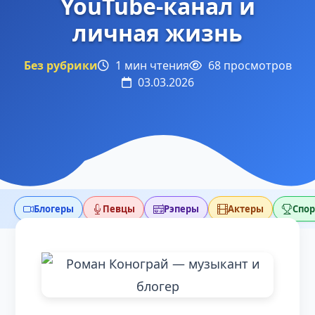
YouTube-канал и
личная жизнь
Без рубрики
1 мин чтения
68 просмотров
03.03.2026
Блогеры
Певцы
Рэперы
Актеры
Спо