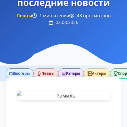
последние новости
Певцы
1 мин чтения
48 просмотров
03.03.2026
Блогеры
Певцы
Рэперы
Актеры
Спо