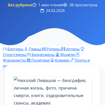
Без рубрики
1 мин чтения
38 просмотров
24.02.2026
Блогеры
Певцы
Рэперы
Актеры
Спортсмены
Бизнесмены
Модели
Журналисты
Политики
Комики
Поэты и
писатели