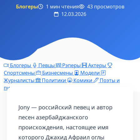
Блогеры
1 мин чтения
43 просмотров
12.03.2026
Блогеры
Певцы
Рэперы
Актеры
Спортсмены
Бизнесмены
Модели
Журналисты
Политики
Комики
Поэты и
писатели
Jony — российский певец и автор
песен азербайджанского
происхождения, настоящее имя
которого Джахид Афраил оглы