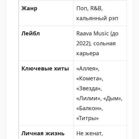
Жанр
Поп, R&B,
кальянный рэп
Лейбл
Raava Music (до
2022), сольная
карьера
Ключевые хиты
«Аллея»,
«Комета»,
«Звезда»,
«Лилии», «Дым»,
«Балкон»,
«Титры»
Личная жизнь
Не женат,