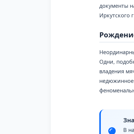
документы н
Иркутского 
Рождение
Неординарны
Одни, подоб
владения мя
недюжинное 
феноменальн
Зна
В н