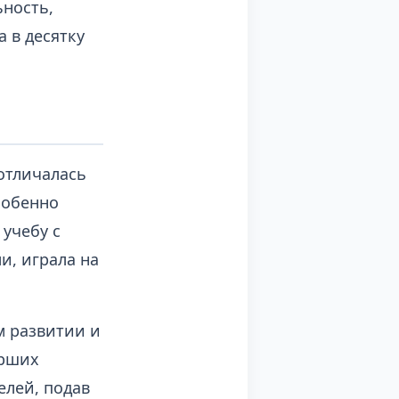
ность,
 в десятку
 отличалась
собенно
учебу с
и, играла на
м развитии и
арших
елей, подав