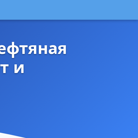
ефтяная
т и