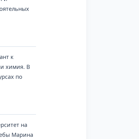
тоятельных
ант к
и химия. В
урсах по
ерситет на
чебы Марина