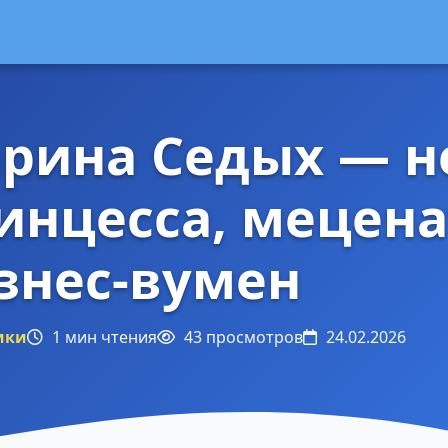
рина Седых — н
инцесса, мецена
знес-вумен
ики
1 мин чтения
43 просмотров
24.02.2026