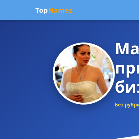
Top
Namez
Ма
пр
би
Без рубр