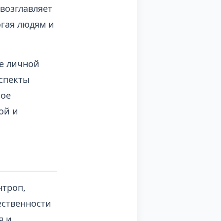
 возглавляет
гая людям и
ее личной
аспекты
ное
ой и
нтроп,
ественности
я и