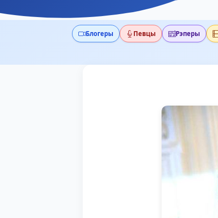
Блогеры
Певцы
Рэперы