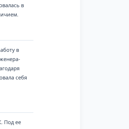
овалась в
личием.
аботу в
женера-
лагодаря
овала себя
. Под ее