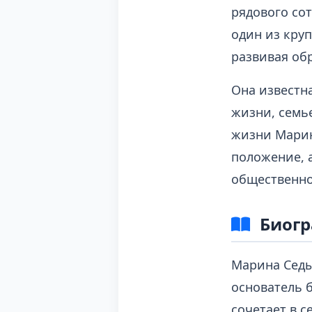
рядового сот
один из кру
развивая об
Она известна
жизни, семье
жизни Марин
положение, 
общественно
Биогр
Марина Седы
основатель 
сочетает в с