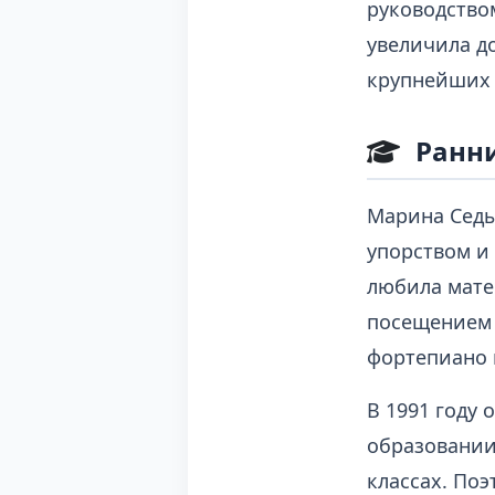
руководство
увеличила д
крупнейших 
Ранни
Марина Седых
упорством и
любила мате
посещением 
фортепиано 
В 1991 году
образовании
классах. Поэ