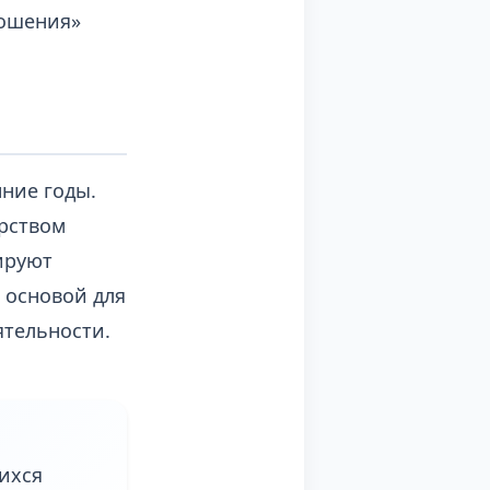
ношения»
нние годы.
ерством
ируют
 основой для
ятельности.
ихся