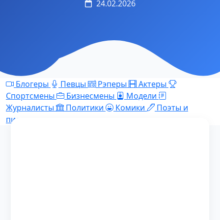
24.02.2026
Блогеры
Певцы
Рэперы
Актеры
Спортсмены
Бизнесмены
Модели
Журналисты
Политики
Комики
Поэты и
писатели