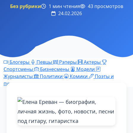
Без рубрики
1 мин чтения
43 просмотров
24.02.2026
Блогеры
Певцы
Рэперы
Актеры
Спортсмены
Бизнесмены
Модели
Журналисты
Политики
Комики
Поэты и
писатели