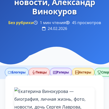
новости, Александр
Винокуров
Без рубрики
1 мин чтения
45 просмотров
24.02.2026
Блогеры
Певцы
Рэперы
Актеры
Спо