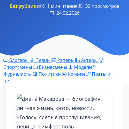
Без рубрики
1 мин чтения
30 просмотров
24.02.2026
Блогеры
Певцы
Рэперы
Актеры
Спортсмены
Бизнесмены
Модели
Журналисты
Политики
Комики
Поэты и
писатели