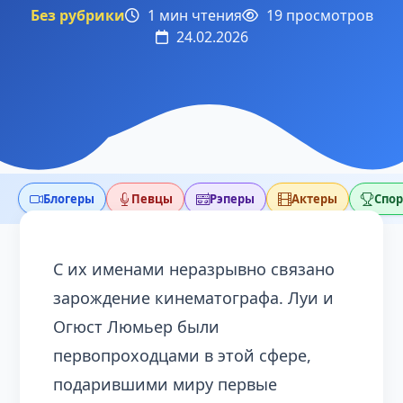
Без рубрики
1 мин чтения
19 просмотров
24.02.2026
Блогеры
Певцы
Рэперы
Актеры
Спо
С их именами неразрывно связано
зарождение кинематографа. Луи и
Огюст Люмьер были
первопроходцами в этой сфере,
подарившими миру первые