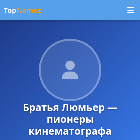
Top
Namez
Братья Люмьер —
пионеры
кинематографа