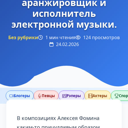
аранжировщик и
исполнитель
электронной музыки.
Без рубрики
1 мин чтения
124 просмотров
24.02.2026
Блогеры
Певцы
Рэперы
Актеры
Спо
В композициях Алексея Фомина
каким-то причудливым образом