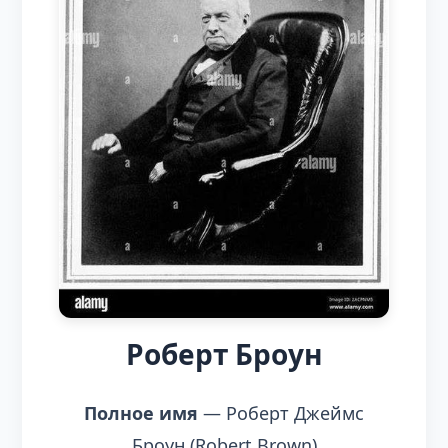
Роберт Броун
Полное имя
— Роберт Джеймс
Броун (Robert Brown)